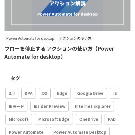
Power Automate for desktop
アクションの使い方
フローを停止する アクションの使い方【Power
Automate for desktop】
タグ
3月
DPA
DX
Edge
Google Drive
IE
IEモード
Insider Preview
Internet Explorer
Microsoft
Microsoft Edge
OneDrive
PAD
Power Automate
Power Automate Desktop