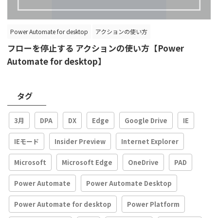
Power Automate for desktop
アクションの使い方
フローを停止する アクションの使い方【Power
Automate for desktop】
タグ
3月
DPA
DX
Edge
Google Drive
IE
IEモード
Insider Preview
Internet Explorer
Microsoft
Microsoft Edge
OneDrive
PAD
Power Automate
Power Automate Desktop
Power Automate for desktop
Power Platform